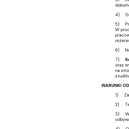
dokume
4) Dan
5) Pro
W proc
pracow
rezerw
6) N
7)
K
oraz w
na str
studió
WARUNKI OD
1) Zak
2) Ter
3) War
odbywa
4) Org