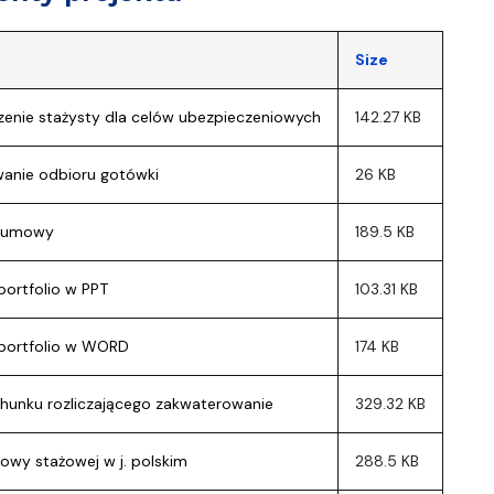
Size
enie stażysty dla celów ubezpieczeniowych
142.27 KB
anie odbioru gotówki
26 KB
 umowy
189.5 KB
portfolio w PPT
103.31 KB
portfolio w WORD
174 KB
hunku rozliczającego zakwaterowanie
329.32 KB
wy stażowej w j. polskim
288.5 KB