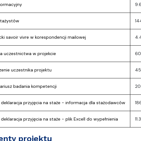
nformacyjny
9.
stażystów
14
ki savoir vivre w korespondencji mailowej
4.
ja uczestnictwa w projekcie
60
enie uczestnika projektu
45
ariusz badania kompetencji
20
deklaracja przyjęcia na staże - informacja dla stażodawców
18
eklaracja przyjęcia na staże - plik Excell do wypełnienia
11.
nty projektu