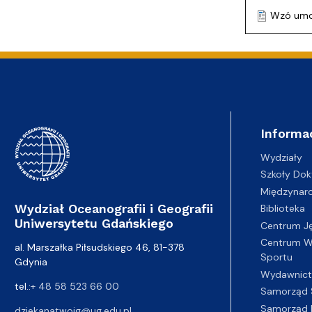
Wzó umow
Informa
Wydziały
Szkoły Dok
Międzynar
Wydział Oceanografii i Geografii
Biblioteka
Uniwersytetu Gdańskiego
Centrum J
Centrum Wy
al. Marszałka Piłsudskiego 46, 81-378
Sportu
Gdynia
Wydawnic
tel.:
+ 48 58 523 66 00
Samorząd 
Samorząd 
dziekanatwoig@ug.edu.pl