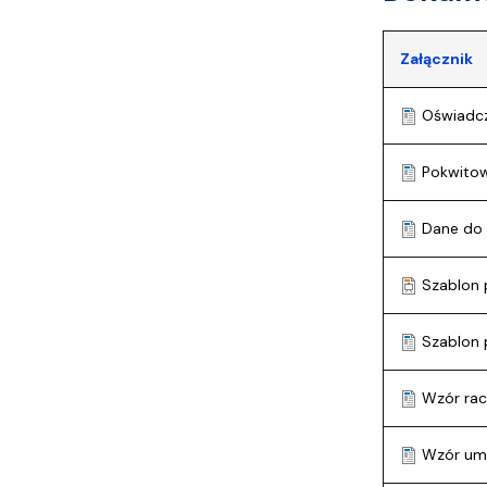
Załącznik
Oświadcz
Pokwitow
Dane do
Szablon 
Szablon 
Wzór rac
Wzór umo