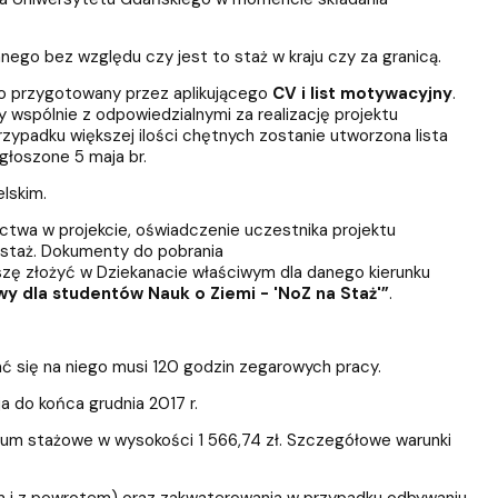
go bez względu czy jest to staż w kraju czy za granicą.
 o przygotowany przez aplikującego
CV i list motywacyjny
.
wspólnie z odpowiedzialnymi za realizację projektu
zypadku większej ilości chętnych zostanie utworzona lista
łoszone 5 maja br.
lskim.
ictwa w projekcie, oświadczenie uczestnika projektu
 staż. Dokumenty do pobrania
szę złożyć w Dziekanacie właściwym dla danego kierunku
y dla studentów Nauk o Ziemi - 'NoZ na Staż'”
.
ć się na niego musi 120 godzin zegarowych pracy.
do końca grudnia 2017 r.
ium stażowe w wysokości 1 566,74 zł. Szczegółowe warunki
 i z powrotem) oraz zakwaterowania w przypadku odbywaniu