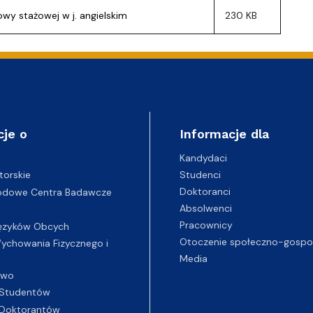
y stażowej w j. angielskim
230 KB
cje o
Informacje dla
Kandydaci
Studenci
torskie
Doktoranci
odowe Centra Badawcze
Absolwenci
Pracownicy
ęzyków Obcych
Otoczenie społeczno-gospo
chowania Fizycznego i
Media
two
Studentów
Doktorantów