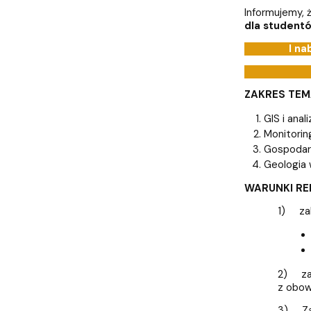
Pierwsze kroki przyjętych na studia
Coastal Areas – POLCA 2.0]
Zjazd Abso
przedmiotó
Informujemy, 
dla studentó
I n
ZAKRES TEM
GIS i anal
Monitorin
Gospodar
Geologia 
WARUNKI RE
1) zak
2) zak
z obow
3) Za 