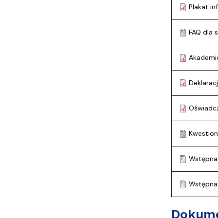
Plakat i
FAQ dla 
Akademic
Deklarac
Oświadcz
Kwestion
Wstępna 
Wstępna d
Dokume