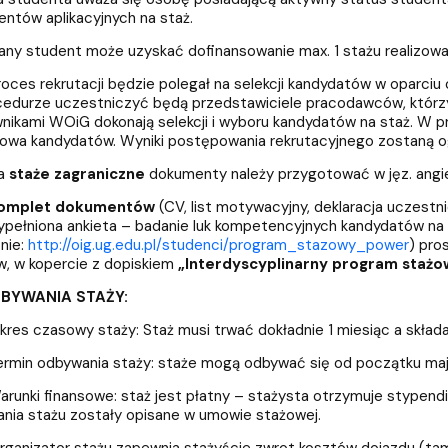
ntów aplikacyjnych na staż.
y student może uzyskać dofinansowanie max. 1 stażu realizowane
ces rekrutacji będzie polegał na selekcji kandydatów w oparciu
edurze uczestniczyć będą przedstawiciele pracodawców, którzy 
nikami WOiG dokonają selekcji i wyboru kandydatów na staż. W pr
owa kandydatów. Wyniki postępowania rekrutacyjnego zostaną og
a
staże zagraniczne
dokumenty należy przygotować w jęz. angie
omplet dokumentów
(CV, list motywacyjny, deklaracja uczestn
ypełniona ankieta – badanie luk kompetencyjnych kandydatów na
onie:
http://oig.ug.edu.pl/studenci/program_stazowy_power
) pro
w, w kopercie z dopiskiem
„Interdyscyplinarny program stażow
BYWANIA STAŻY:
res czasowy staży: Staż musi trwać dokładnie 1 miesiąc a składa
min odbywania staży: staże mogą odbywać się od początku maja 
unki finansowe: staż jest płatny – stażysta otrzymuje stypend
nia stażu zostały opisane w umowie stażowej.
anizator stażu zapewnia stażyście zwrot kosztów dojazdu (tam