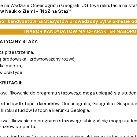
lwentów
w
Studenckie Sprawy Socjaln
że na Wydziale Oceanografii i Geografii UG trwa rekrutacja na st
w Nauk o Ziemi - 'NoZ na Staż'”
!
abór kandydatów na Stażystów prowadzony był w okresie
od
II NABÓR KANDYDATÓW MA CHARAKTER NABORU 
ATYCZNY STAŻY:
iza przestrzenna,
g środowiska i zrównoważony rozwój,
ka morska,
w praktyce.
KRUTACJI:
walifikowanie do programu stażowego mogą ubiegać się studenc
studiów II stopnia kierunków: Oceanografia, Geografia i Gospoda
III roku studiów I stopnia kierunku Geologia.
walifikowanie do programu stażowego ubiegać się mogą studenci
iązków studenta.
studenta uważa się osobę posiadającą aktywny status student