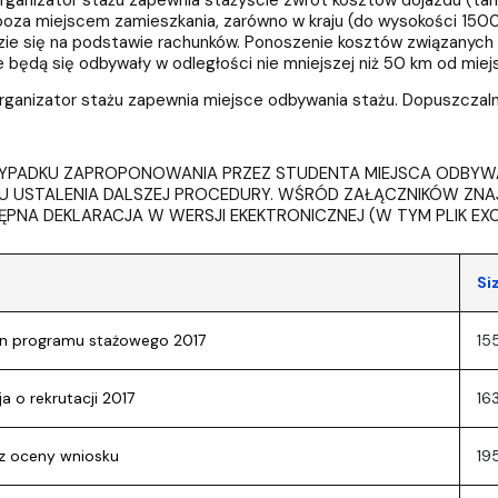
poza miejscem zamieszkania, zarówno w kraju (do wysokości 1500 
ie się na podstawie rachunków. Ponoszenie kosztów związanych 
e będą się odbywały w odległości nie mniejszej niż 50 km od miej
anizator stażu zapewnia miejsce odbywania stażu. Dopuszczaln
YPADKU ZAPROPONOWANIA PRZEZ STUDENTA MIEJSCA ODBYWAN
U USTALENIA DALSZEJ PROCEDURY. WŚRÓD ZAŁĄCZNIKÓW ZNA
ĘPNA DEKLARACJA W WERSJI EKEKTRONICZNEJ (W TYM PLIK EX
Si
n programu stażowego 2017
15
a o rekrutacji 2017
16
z oceny wniosku
19