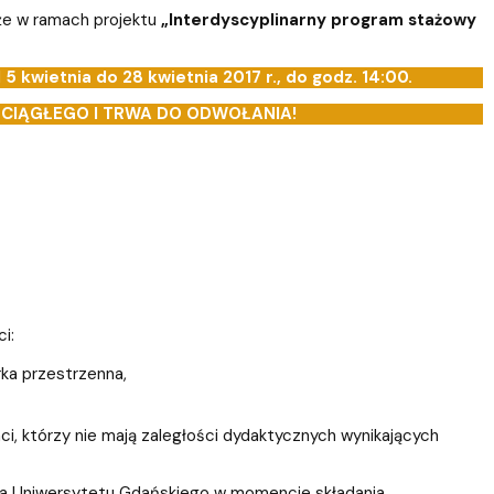
e
NoZ na Staż 2.0 - projekt zakończony
aże w ramach projektu
„Interdyscyplinarny program stażowy
 5 kwietnia do 28 kwietnia 2017 r., do godz. 14:00.
CIĄGŁEGO I TRWA DO ODWOŁANIA!
i:
rka przestrzenna,
, którzy nie mają zaległości dydaktycznych wynikających
a Uniwersytetu Gdańskiego w momencie składania