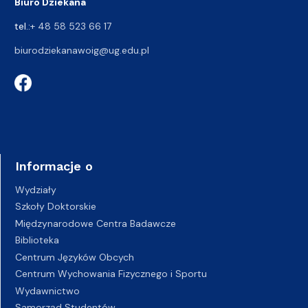
Biuro Dziekana
tel.:
+ 48 58 523 66 17
biurodziekanawoig@ug.edu.pl
Informacje o
Wydziały
Szkoły Doktorskie
Międzynarodowe Centra Badawcze
Biblioteka
Centrum Języków Obcych
Centrum Wychowania Fizycznego i Sportu
Wydawnictwo
Samorząd Studentów