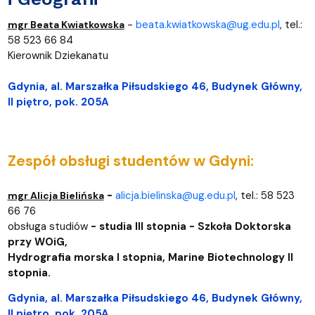
-
beata.kwiatkowska@ug.edu.pl
, tel.:
mgr Beata Kwiatkowska
58 523 66 84
Kierownik Dziekanatu
Gdynia, al. Marszałka Piłsudskiego 46, Budynek Główny,
II piętro, pok. 205A
Zespół obsługi studentów w Gdyni:
-
alicja.bielinska@ug.edu.pl
,
tel.:
58 523
mgr Alicja Bielińska
66 76
obsługa studiów
-
st
udia III stopnia - Szkoła Doktorska
przy WOiG,
Hydrografia morska I stopnia, Marine Biotechnology II
stopnia.
Gdynia, al. Marszałka Piłsudskiego 46, Budynek Główny,
II piętro, pok. 205A