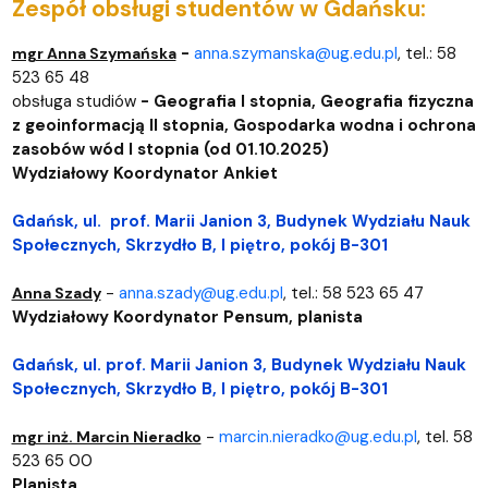
Zespół obsługi studentów w Gdańsku:
-
anna.szymanska@ug.edu.pl
,
tel.:
58
mgr Anna Szymańska
523 65 48
obsługa studiów
-
Geografia I stopnia, Geografia fizyczna
z geoinformacją II stopnia,
Gospodarka wodna i ochrona
zasobów wód I stopnia (od 01.10.2025)
Wydziałowy Koordynator Ankiet
Gdańsk, ul.
prof. Marii Janion 3
,
Budynek Wydziału Nauk
Społecznych, Skrzydło B, I piętro, pokój B-301
-
anna.szady@ug.edu.pl
, tel.:
58 523 65 47
Anna Szady
Wydziałowy Koordynator Pensum, planista
Gdańsk, ul. prof. Marii Janion 3, Budynek Wydziału Nauk
Społecznych, Skrzydło B, I piętro, pokój B-301
-
marcin.nieradko@ug.edu.pl
, tel. 58
mgr inż. Marcin Nieradko
523 65 00
Planista