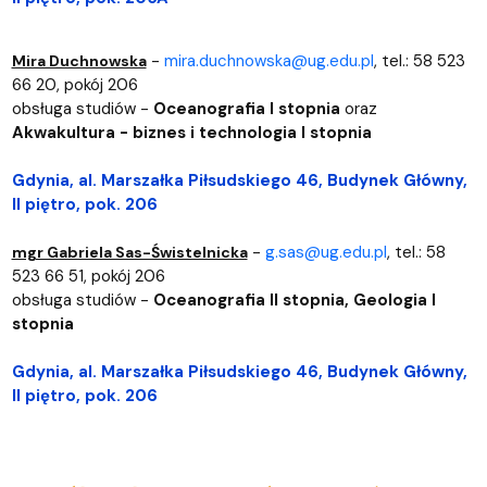
-
mira.duchnowska@ug.edu.pl
, tel.: 58 523
Mira Duchnowska
66 20, pokój 206
obsługa studiów -
Oceanografia I stopnia
oraz
Akwakultura - biznes i technologia I stopnia
Gdynia, al. Marszałka Piłsudskiego 46, Budynek Główny,
II piętro, pok. 206
-
g.sas@ug.edu.pl
,
tel.:
58
mgr Gabriela Sas-Świstelnicka
523 66 51, pokój 206
obsługa studiów -
Oceanografia II stopnia,
Geologia I
stopnia
Gdynia, al. Marszałka Piłsudskiego 46, Budynek Główny,
II piętro, pok. 206