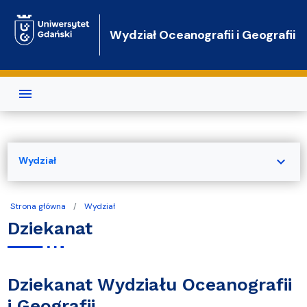
Przejdź do treści
Wydział Oceanografii i Geografii
expand_more
Wydział
Strona główna
Wydział
Dziekanat
Dziekanat Wydziału Oceanografii
i Geografii