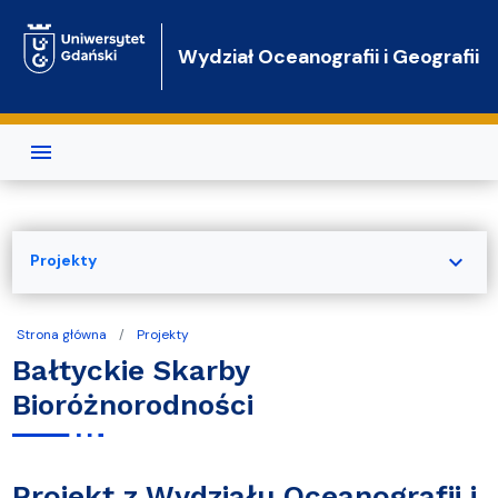
Przejdź do treści
Wydział Oceanografii i Geografii
expand_more
Projekty
Strona główna
Projekty
Bałtyckie Skarby
Bioróżnorodności
Projekt z Wydziału Oceanografii i