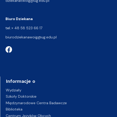
dziekanatwoig@ug.edu.pl
Biuro Dziekana
tel.:
+ 48 58 523 66 17
biurodziekanawoig@ug.edu.pl
Informacje o
Wydziały
Szkoły Doktorskie
Międzynarodowe Centra Badawcze
Biblioteka
Centrum Języków Obcych