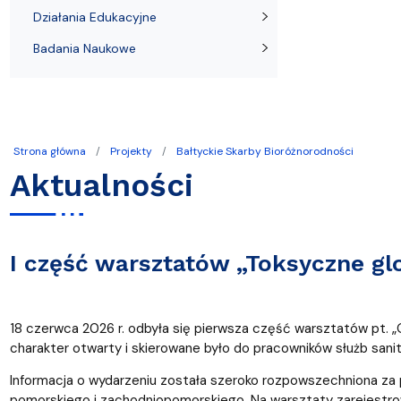
Pierwsze kroki przyjętych na studia
Coastal Areas – POLCA 2.0]
Zjazd Abso
przedmiotó
Działania Edukacyjne
Badania Naukowe
Strona główna
Projekty
Bałtyckie Skarby Bioróżnorodności
Aktualności
I część warsztatów „Toksyczne glo
18 czerwca 2026 r. odbyła się pierwsza część warsztatów pt. 
charakter otwarty i skierowane było do pracowników służb sani
Informacja o wydarzeniu została szeroko rozpowszechniona 
pomorskiego i zachodniopomorskiego. Na warsztaty zarejestrowa