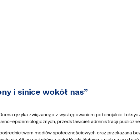
lwentów
w
Studenckie Sprawy Socjaln
ny i sinice wokół nas”
„Ocena ryzyka związanego z występowaniem potencjalnie toksyczny
tarno-epidemiologicznych, przedstawicieli administracji publicz
za pośrednictwem mediów społecznościowych oraz przekazana b
ło się 46 uczestników z całej Polski. Połowa z nich na co dzień 