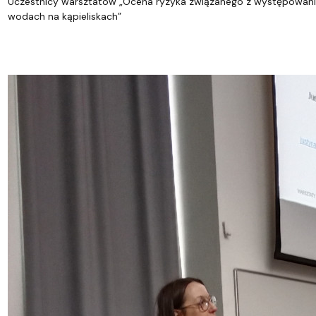
Uczestnicy warsztatów „Ocena ryzyka związanego z występowanie
wodach na kąpieliskach”