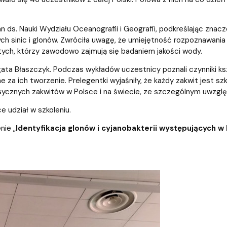
n ds. Nauki Wydziału Oceanografii i Geografii, podkreślając znac
sinic i glonów. Zwróciła uwagę, że umiejętność rozpoznawania ja
a tych, którzy zawodowo zajmują się badaniem jakości wody.
ata Błaszczyk. Podczas wykładów uczestnicy poznali czynniki k
a ich tworzenie. Prelegentki wyjaśniły, że każdy zakwit jest sz
ksycznych zakwitów w Polsce i na świecie, ze szczególnym uwzgl
e udział w szkoleniu.
nie „
Identyfikacja glonów i cyjanobakterii występujących w