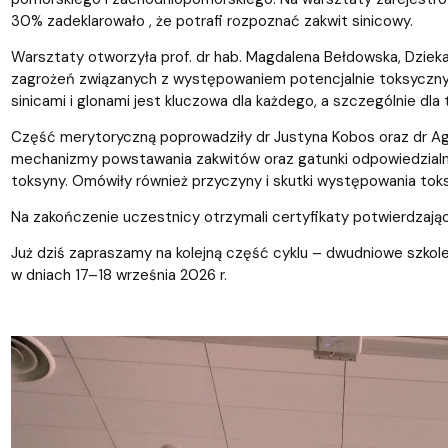
30% zadeklarowało , że potrafi rozpoznać zakwit sinicowy.
Warsztaty otworzyła prof. dr hab. Magdalena Bełdowska, Dzieka
zagrożeń związanych z występowaniem potencjalnie toksycznych 
sinicami i glonami jest kluczowa dla każdego, a szczególnie dl
Część merytoryczną poprowadziły dr Justyna Kobos oraz dr Ag
mechanizmy powstawania zakwitów oraz gatunki odpowiedzialne z
toksyny. Omówiły również przyczyny i skutki występowania to
Na zakończenie uczestnicy otrzymali certyfikaty potwierdzając
Już dziś zapraszamy na kolejną część cyklu – dwudniowe szkole
w dniach 17–18 września 2026 r.