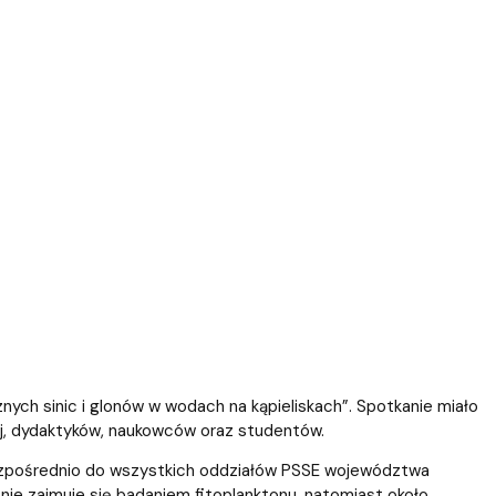
e
NoZ na Staż 2.0 - projekt zakończony
ch sinic i glonów w wodach na kąpieliskach”. Spotkanie miało
nej, dydaktyków, naukowców oraz studentów.
ezpośrednio do wszystkich oddziałów PSSE województwa
nie zajmuje się badaniem fitoplanktonu, natomiast około