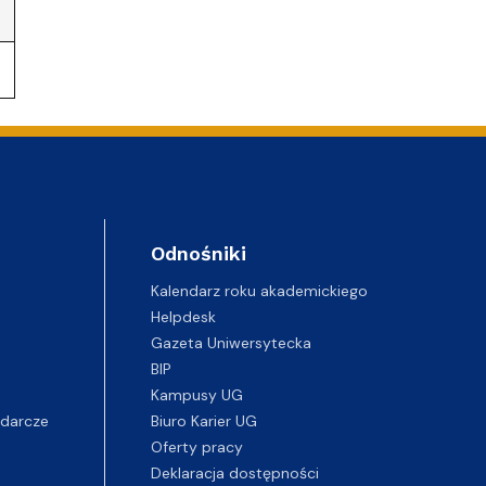
e
NoZ na Staż 2.0 - projekt zakończony
Odnośniki
Kalendarz roku akademickiego
Helpdesk
Gazeta Uniwersytecka
BIP
Kampusy UG
darcze
Biuro Karier UG
Oferty pracy
Deklaracja dostępności