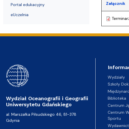
Pierwsze kroki przyjętych na studia
Coastal Areas – POLCA 2.0]
Zjazd Abso
przedmiotó
Załącznik
Portal edukacyjny
eUczelnia
Terminar
Informa
Wydziały
Szkoły Dok
Międzynar
Wydział Oceanografii i Geografii
Biblioteka
Uniwersytetu Gdańskiego
Centrum J
Centrum Wy
al. Marszałka Piłsudskiego 46, 81-378
Sportu
Gdynia
Wydawnic