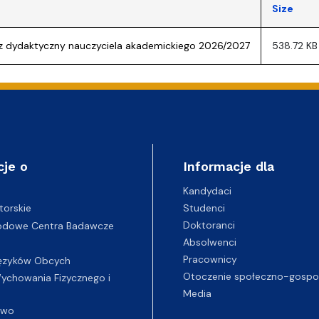
lwentów
w
Studenckie Sprawy Socjaln
Size
z dydaktyczny nauczyciela akademickiego 2026/2027
538.72 KB
cje o
Informacje dla
Kandydaci
Studenci
torskie
Doktoranci
odowe Centra Badawcze
Absolwenci
Pracownicy
ęzyków Obcych
Otoczenie społeczno-gospo
chowania Fizycznego i
Media
two