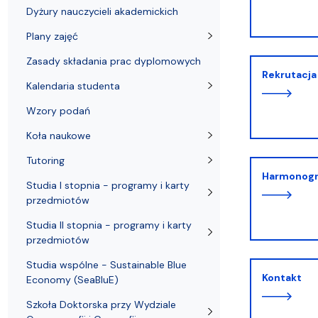
Pierwsze kroki przyjętych na studia
Coastal Areas – POLCA 2.0]
Zjazd Abso
przedmiotó
Dyżury nauczycieli akademickich
Plany zajęć
Zasady składania prac dyplomowych
Rekrutacja
Kalendaria studenta
Wzory podań
Koła naukowe
Tutoring
Harmonog
Studia I stopnia - programy i karty
przedmiotów
Studia II stopnia - programy i karty
przedmiotów
Studia wspólne - Sustainable Blue
Kontakt
Economy (SeaBluE)
Szkoła Doktorska przy Wydziale