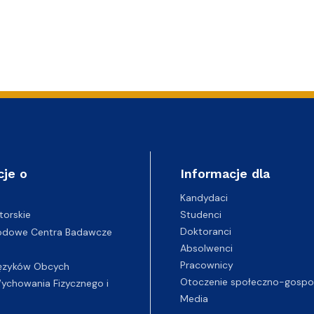
cje o
Informacje dla
Kandydaci
Studenci
torskie
Doktoranci
odowe Centra Badawcze
Absolwenci
Pracownicy
ęzyków Obcych
Otoczenie społeczno-gospo
chowania Fizycznego i
Media