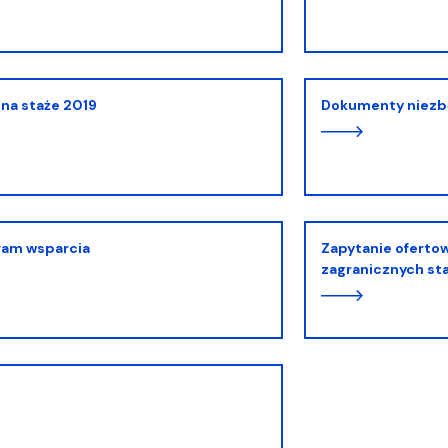
lwentów
w
Studenckie Sprawy Socjaln
 na staże 2019
Dokumenty niezbę
ram wsparcia
Zapytanie ofertowe - ubezpieczenie wyjazdów
zagranicznych st