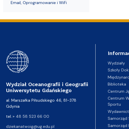
Email, Oprogramowanie i WiFi
Informa
Wydziały
Szkoły Dok
Międzynar
Wydział Oceanografii i Geografii
Biblioteka
Uniwersytetu Gdańskiego
Centrum J
Centrum Wy
al. Marszałka Piłsudskiego 46, 81-378
Sportu
Gdynia
Wydawnic
tel.:
+ 48 58 523 66 00
Samorząd 
Samorząd 
dziekanatwoig@ug.edu.pl