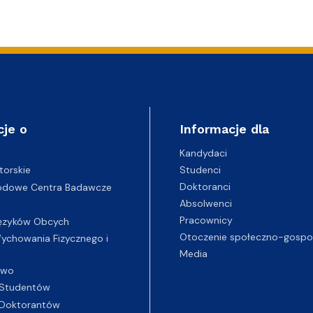
cje o
Informacje dla
Kandydaci
Studenci
torskie
Doktoranci
odowe Centra Badawcze
Absolwenci
Pracownicy
ęzyków Obcych
Otoczenie społeczno-gospo
chowania Fizycznego i
Media
two
Studentów
Doktorantów