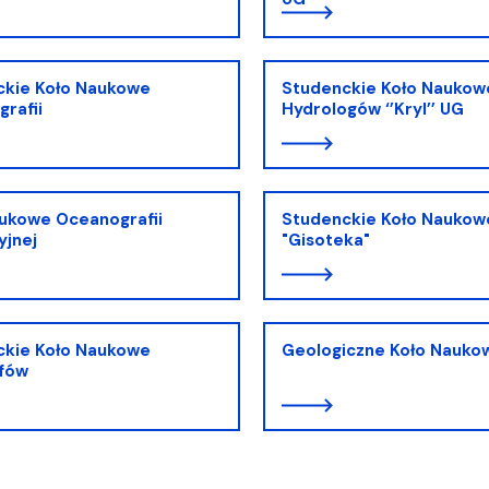
lwentów
w
Studenckie Sprawy Socjaln
ckie Koło Naukowe
Studenckie Koło Naukow
rafii
Hydrologów ‘’Kryl’’ UG
ukowe Oceanografii
Studenckie Koło Naukow
yjnej
"Gisoteka"
ckie Koło Naukowe
Geologiczne Koło Nauko
fów