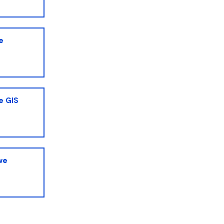
e
NoZ na Staż 2.0 - projekt zakończony
e
e GIS
we