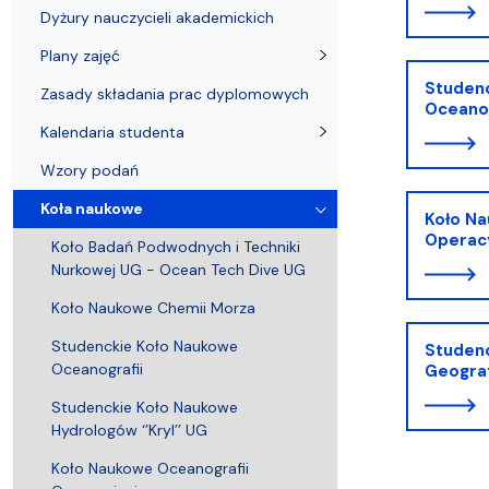
Pierwsze kroki przyjętych na studia
Coastal Areas – POLCA 2.0]
Zjazd Abso
przedmiotó
Dyżury nauczycieli akademickich
Plany zajęć
Studen
Zasady składania prac dyplomowych
Oceanog
Kalendaria studenta
Wzory podań
Koła naukowe
Koło Na
Operac
Koło Badań Podwodnych i Techniki
Nurkowej UG - Ocean Tech Dive UG
Koło Naukowe Chemii Morza
Studenckie Koło Naukowe
Studen
Oceanografii
Geogra
Studenckie Koło Naukowe
Hydrologów ‘’Kryl’’ UG
Koło Naukowe Oceanografii