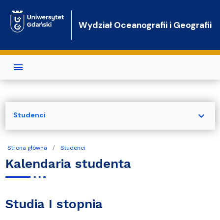
Przejdź do treści
Wydział Oceanografii i Geografii
expand_more
Studenci
Strona główna
Studenci
Kalendaria studenta
Studia I stopnia