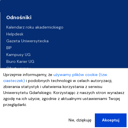
Odnośniki
Kalendarz roku akademickiego
Helpdesk
Gazeta Uniwersytecka
BIP
Kampusy UG
Biuro Karier UG
Oferty pracy
Uprzejmie informujemy, że
używamy plików cookie (tzw.
Deklaracja dostępności
ciasteczek)
i podobnych technologii w celach autoryzacji,
zbierania statystyk i ułatwienia korzystania z serwisu
Uniwersytetu Gdańskiego. Korzystając z naszych stron wyrażasz
zgodę na ich użycie, zgodnie z aktualnymi ustawieniami Twojej
przeglądarki.
Nie, dziękuję
Akceptuj