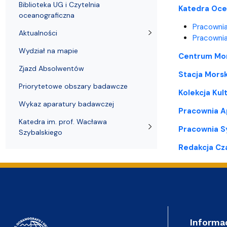
Biblioteka UG i Czytelnia
Katedra Ocea
oceanograficzna
Pracownia
Aktualności
Pracownia
Wydział na mapie
Centrum Mon
Zjazd Absolwentów
Stacja Morsk
Priorytetowe obszary badawcze
Kolekcja Kul
Wykaz aparatury badawczej
Pracownia A
Katedra im. prof. Wacława
Pracownia S
Szybalskiego
Redakcja C
Informa