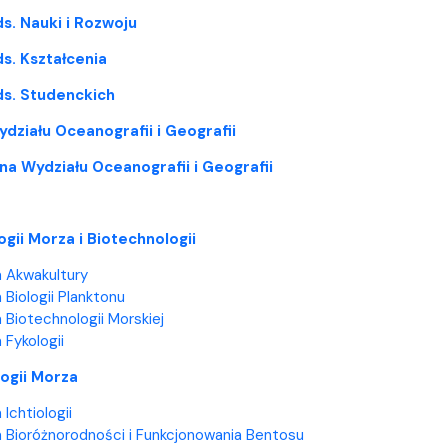
lwentów
w
Studenckie Sprawy Socjaln
s. Nauki i Rozwoju
s. Kształcenia
ds. Studenckich
działu Oceanografii i Geografii
na Wydziału Oceanografii i Geografii
ogii Morza i Biotechnologii
 Akwakultury
 Biologii Planktonu
 Biotechnologii Morskiej
 Fykologii
ogii Morza
Ichtiologii
 Bioróżnorodności i Funkcjonowania Bentosu