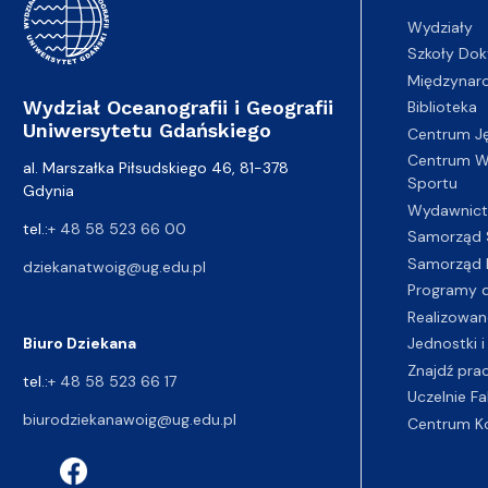
Wydziały
Szkoły Dok
Międzynar
Wydział Oceanografii i Geografii
Biblioteka
Uniwersytetu Gdańskiego
Centrum J
Centrum Wy
al. Marszałka Piłsudskiego 46, 81-378
Sportu
Gdynia
Wydawnic
tel.:
+ 48 58 523 66 00
Samorząd 
Samorząd 
dziekanatwoig@ug.edu.pl
Programy d
Realizowan
Biuro Dziekana
Jednostki i
Znajdź pra
tel.:
+ 48 58 523 66 17
Uczelnie Fa
biurodziekanawoig@ug.edu.pl
Centrum K