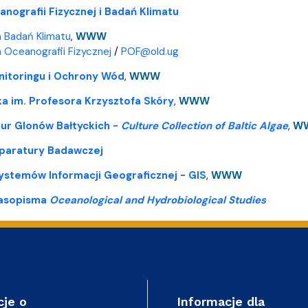
nografii Fizycznej i Badań Klimatu
 Badań Klimatu
,
WWW
 Oceanografii Fizycznej
/
POF@old.ug
itoringu i Ochrony Wód
,
WWW
a im. Profesora Krzysztofa Skóry
,
WWW
tur Glonów Bałtyckich -
Culture Collection of Baltic Algae
,
W
paratury Badawczej
ystemów Informacji Geograficznej - GIS
,
WWW
zasopisma
Oceanological and Hydrobiological Studies
cje o
Informacje dla