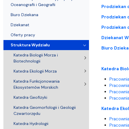
Pierwsze kroki przyjętych na studia
Coastal Areas – POLCA 2.0]
Zjazd Abso
przedmiotó
Oceanografii i Geografii
Prodziekan d
Biuro Dziekana
Prodziekan d
Dziekanat
Prodziekan 
Oferty pracy
Dziekanat Wy
Struktura Wydziału
Biuro Dzieka
Katedra Biologii Morza i
Biotechnologii
Katedra Biol
Katedra Ekologii Morza
Pracownia
Katedra Funkcjonowania
Pracownia
Ekosystemów Morskich
Pracownia
Katedra Geofizyki
Pracownia
Katedra Geomorfologii i Geologii
Katedra Ekol
Czwartorzędu
Pracownia 
Katedra Hydrologii
Pracownia