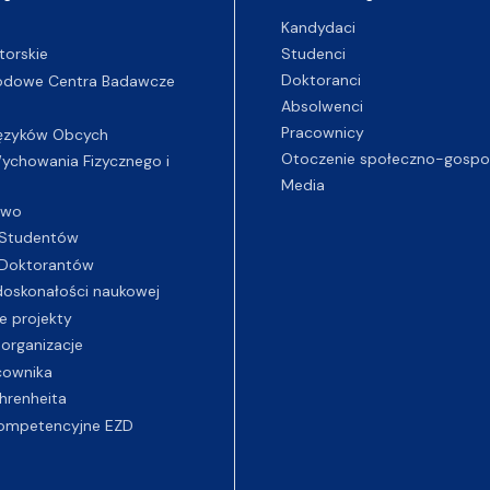
Kandydaci
Studenci
torskie
Doktoranci
odowe Centra Badawcze
Absolwenci
Pracownicy
ęzyków Obcych
Otoczenie społeczno-gospo
chowania Fizycznego i
Media
two
Studentów
Doktorantów
oskonałości naukowej
e projekty
 organizacje
cownika
hrenheita
ompetencyjne EZD