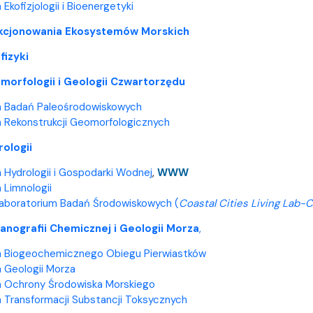
Ekofizjologii i Bioenergetyki
kcjonowania Ekosystemów Morskich
fizyki
morfologii i Geologii Czwartorzędu
a Badań Paleośrodowiskowych
 Rekonstrukcji Geomorfologicznych
ologii
 Hydrologii i Gospodarki Wodnej
,
WWW
 Limnologii
Laboratorium Badań Środowiskowych (
Coastal Cities Living Lab-
nografii Chemicznej i Geologii Morza
,
a Biogeochemicznego Obiegu Pierwiastków
 Geologii Morza
a Ochrony Środowiska Morskiego
 Transformacji Substancji Toksycznych