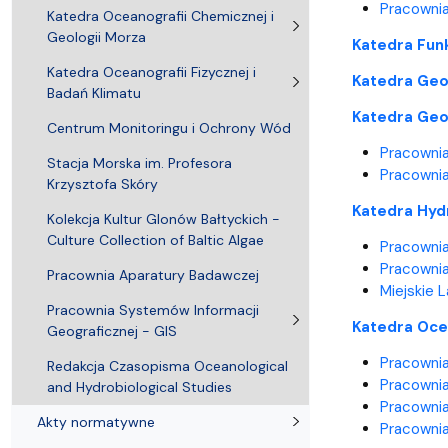
Pracownia 
Katedra Oceanografii Chemicznej i
Geologii Morza
Katedra Fun
Katedra Oceanografii Fizycznej i
Katedra Geo
Badań Klimatu
Katedra Geo
Centrum Monitoringu i Ochrony Wód
Pracowni
Stacja Morska im. Profesora
Pracownia
Krzysztofa Skóry
Katedra Hydr
Kolekcja Kultur Glonów Bałtyckich -
Culture Collection of Baltic Algae
Pracownia
Pracownia
Pracownia Aparatury Badawczej
Miejskie 
Pracownia Systemów Informacji
Katedra Ocea
Geograficznej - GIS
Pracowni
Redakcja Czasopisma Oceanological
Pracownia
and Hydrobiological Studies
Pracowni
Akty normatywne
Pracownia