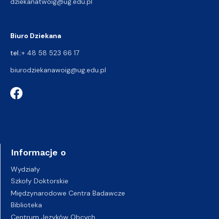
dziekanatwoig@ug.edu.pl
Biuro Dziekana
tel.:
+ 48 58 523 66 17
biurodziekanawoig@ug.edu.pl
Informacje o
Wydziały
Szkoły Doktorskie
Międzynarodowe Centra Badawcze
Biblioteka
Centrum Języków Obcych