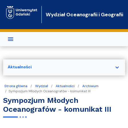
Przejdź do treści
Wydział Oceanografii i Geografii
expand_more
Aktualności
Strona główna
Wydział
Aktualności
Archiwum
Sympozjum Młodych Oceanografów - komunikat III
Sympozjum Młodych
Oceanografów - komunikat III