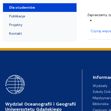
Pierwsze kroki przyjętych na studia
Coastal Areas – POLCA 2.0]
Zjazd Abso
przedmiotó
Dla studentów
Zapraszamy za
Publikacje
Projekty
Czytaj więce
Kontakt
Informa
Wydziały
Szkoły Dok
Międzynar
Wydział Oceanografii i Geografii
Biblioteka
Uniwersytetu Gdańskiego
Centrum J