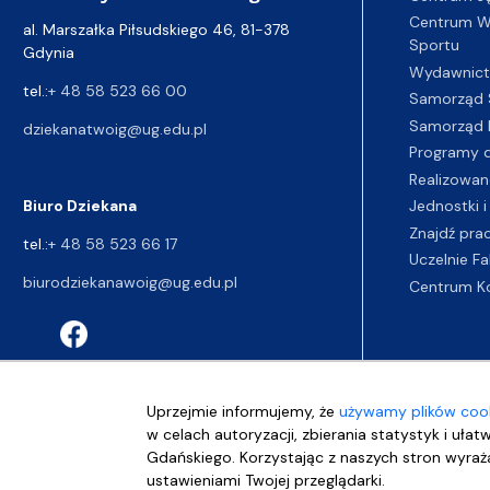
Centrum Wy
al. Marszałka Piłsudskiego 46, 81-378
Sportu
Gdynia
Wydawnic
tel.:
+ 48 58 523 66 00
Samorząd 
Samorząd 
dziekanatwoig@ug.edu.pl
Programy d
Realizowan
Biuro Dziekana
Jednostki i
Znajdź pra
tel.:
+ 48 58 523 66 17
Uczelnie Fa
biurodziekanawoig@ug.edu.pl
Centrum K
Uprzejmie informujemy, że
używamy plików cook
w celach autoryzacji, zbierania statystyk i ułat
Gdańskiego. Korzystając z naszych stron wyraża
ustawieniami Twojej przeglądarki.