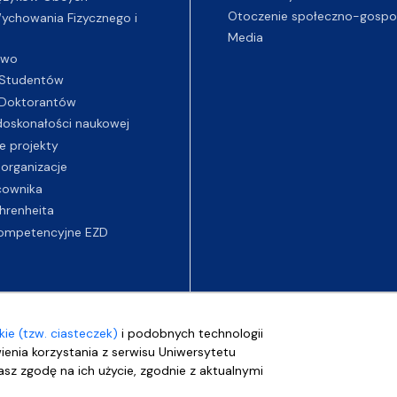
Otoczenie społeczno-gospo
chowania Fizycznego i
Media
two
Studentów
Doktorantów
oskonałości naukowej
e projekty
 organizacje
cownika
hrenheita
ompetencyjne EZD
ie (tzw. ciasteczek)
i podobnych technologii
wienia korzystania z serwisu Uniwersytetu
sz zgodę na ich użycie, zgodnie z aktualnymi