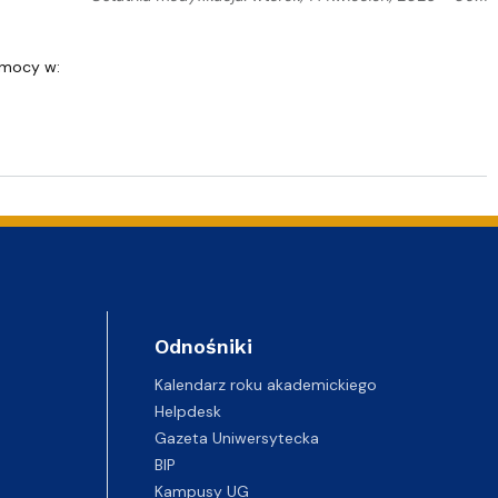
e
NoZ na Staż 2.0 - projekt zakończony
omocy w:
 2026/2027
Odnośniki
Kalendarz roku akademickiego
Helpdesk
Gazeta Uniwersytecka
BIP
Kampusy UG