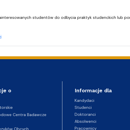
lwentów
w
Studenckie Sprawy Socjaln
interesowanych studentów do odbycia praktyk studenckich lub p
o Praktyki studenckie oraz pomoc w badaniach roku akademickim
j
cje o
Informacje dla
Kandydaci
Studenci
torskie
Doktoranci
odowe Centra Badawcze
Absolwenci
Pracownicy
ęzyków Obcych