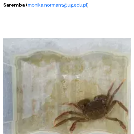
Saremba
(
monika.normant@ug.edu.pl
)