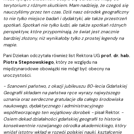
terytorium z różnym skutkiem. Mam nadzieję, że czegoś się
nauczyliśmy przez ten czas. Dziś nasz ośrodek geograficzny
to nie tylko miejsce badań i dydaktyki, ale także przestrzeń
spotkań. Spotkań nie tylko ludzi, ale także spotkań różnych
perspektyw, które przypominają, że świat jest znacznie
bardziej złożony, niż wynikałoby tylko z prostej legendy na
mapie.
Pani Dziekan odczytała również list Rektora UG
prof. dr. hab.
Piotra Stepnowskiego
, który ze względu na
międzynarodowe obowiązki nie mógł być obecny na
uroczystości.
- Szanowni państwo, z okazji jubileuszu 80-lecia Gdańskiej
Geografii składam na państwa ręce wyrazy najwyższego
uznania oraz serdeczne gratulacje dla całego środowiska
naukowego, dydaktycznego i administracyjnego
współtworzącego ten wyjątkowy dorobek -
pisał Rektor.
-
Osiem dekad działalności gdańskiej geografii to historia
konsekwentnie rozwijanego ośrodka akademickiego, który
wniósł istotny wkład w rozwój polskiej nauki, kształcenie