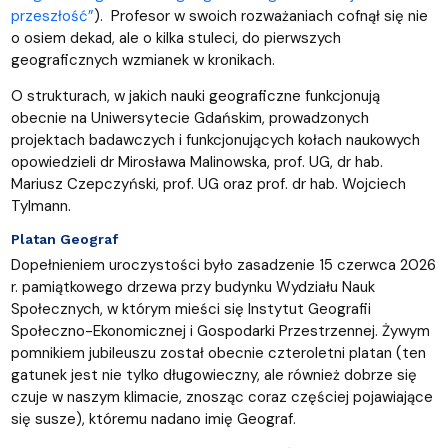
przeszłość”
). Profesor w swoich rozważaniach cofnął się nie
o osiem dekad, ale o kilka stuleci, do pierwszych
geograficznych wzmianek w kronikach.
O strukturach, w jakich nauki geograficzne funkcjonują
obecnie na Uniwersytecie Gdańskim, prowadzonych
projektach badawczych i funkcjonujących kołach naukowych
opowiedzieli dr Mirosława Malinowska, prof. UG, dr hab.
Mariusz Czepczyński, prof. UG oraz prof. dr hab. Wojciech
Tylmann.
Platan Geograf
Dopełnieniem uroczystości było zasadzenie 15 czerwca 2026
r. pamiątkowego drzewa przy budynku Wydziału Nauk
Społecznych, w którym mieści się Instytut Geografii
Społeczno-Ekonomicznej i Gospodarki Przestrzennej. Żywym
pomnikiem jubileuszu został obecnie czteroletni platan (ten
gatunek jest nie tylko długowieczny, ale również dobrze się
czuje w naszym klimacie, znosząc coraz częściej pojawiające
się susze), któremu nadano imię Geograf.