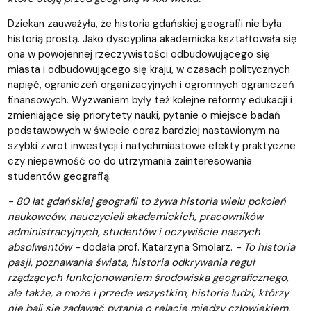
Dziekan zauważyła, że historia gdańskiej geografii nie była
historią prostą. Jako dyscyplina akademicka kształtowała się
ona w powojennej rzeczywistości odbudowującego się
miasta i odbudowującego się kraju, w czasach politycznych
napięć, ograniczeń organizacyjnych i ogromnych ograniczeń
finansowych. Wyzwaniem były też kolejne reformy edukacji i
zmieniające się priorytety nauki, pytanie o miejsce badań
podstawowych w świecie coraz bardziej nastawionym na
szybki zwrot inwestycji i natychmiastowe efekty praktyczne
czy niepewność co do utrzymania zainteresowania
studentów geografią.
- 80 lat gdańskiej geografii to żywa historia wielu pokoleń
naukowców, nauczycieli akademickich, pracowników
administracyjnych, studentów i oczywiście naszych
absolwentów -
dodała prof. Katarzyna Smolarz.
- To historia
pasji, poznawania świata, historia odkrywania reguł
rządzących funkcjonowaniem środowiska geograficznego,
ale także, a może i przede wszystkim, historia ludzi, którzy
nie bali się zadawać pytania o relacje między człowiekiem,