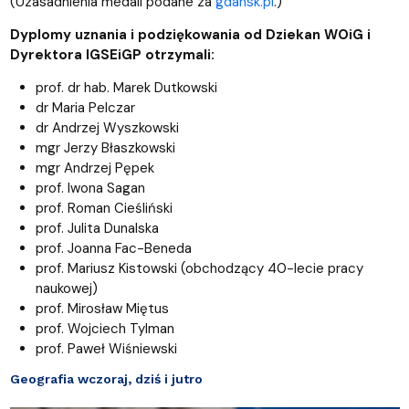
(Uzasadnienia medali podane za
gdansk.pl
.)
Dyplomy uznania i podziękowania od Dziekan WOiG i
Dyrektora IGSEiGP otrzymali:
prof. dr hab. Marek Dutkowski
dr Maria Pelczar
dr Andrzej Wyszkowski
mgr Jerzy Błaszkowski
mgr Andrzej Pępek
prof. Iwona Sagan
prof. Roman Cieśliński
prof. Julita Dunalska
prof. Joanna Fac-Beneda
prof. Mariusz Kistowski (obchodzący 40-lecie pracy
naukowej)
prof. Mirosław Miętus
prof. Wojciech Tylman
prof. Paweł Wiśniewski
Geografia wczoraj, dziś i jutro