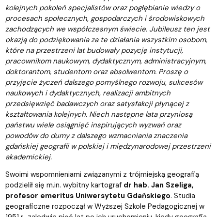
kolejnych pokoleń specjalistów oraz pogłębianie wiedzy o
procesach społecznych, gospodarczych i środowiskowych
zachodzących we współczesnym świecie. Jubileusz ten jest
okazją do podziękowania za te działania wszystkim osobom,
które na przestrzeni lat budowały pozycję instytucji,
pracownikom naukowym, dydaktycznym, administracyjnym,
doktorantom, studentom oraz absolwentom. Proszę o
przyjęcie życzeń dalszego pomyślnego rozwoju, sukcesów
naukowych i dydaktycznych, realizacji ambitnych
przedsięwzięć badawczych oraz satysfakcji płynącej z
kształtowania kolejnych. Niech następne lata przyniosą
państwu wiele osiągnięć inspirujących wyzwań oraz
powodów do dumy z dalszego wzmacniania znaczenia
gdańskiej geografii w polskiej i międzynarodowej przestrzeni
akademickiej.
Swoimi wspomnieniami związanymi z trójmiejską geografią
podzielił się m.in. wybitny kartograf
dr hab. Jan Szeliga,
profesor emeritus Uniwersytetu Gdańskiego
. Studia
geograficzne rozpoczął w Wyższej Szkole Pedagogicznej w
1951 r., zaledwie pięć lat po ich uruchomieniu, kiedy geografia