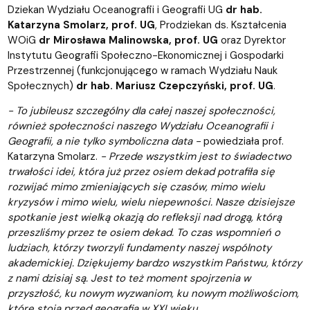
Dziekan Wydziału Oceanografii i Geografii UG
dr hab.
Katarzyna Smolarz, prof. UG
, Prodziekan ds. Kształcenia
WOiG
dr Mirosława Malinowska, prof. UG
oraz Dyrektor
Instytutu Geografii Społeczno-Ekonomicznej i Gospodarki
Przestrzennej (funkcjonującego w ramach Wydziału Nauk
Społecznych)
dr hab. Mariusz Czepczyński, prof. UG
.
- To jubileusz szczególny dla całej naszej społeczności,
również społeczności naszego Wydziału Oceanografii i
Geografii, a nie tylko symboliczna data -
powiedziała prof.
Katarzyna Smolarz.
- Przede wszystkim jest to świadectwo
trwałości idei, która już przez osiem dekad potrafiła się
rozwijać mimo zmieniających się czasów, mimo wielu
kryzysów i mimo wielu, wielu niepewności. Nasze dzisiejsze
spotkanie jest wielką okazją do refleksji nad drogą, którą
przeszliśmy przez te osiem dekad. To czas wspomnień o
ludziach, którzy tworzyli fundamenty naszej wspólnoty
akademickiej. Dziękujemy bardzo wszystkim Państwu, którzy
z nami dzisiaj są. Jest to też moment spojrzenia w
przyszłość, ku nowym wyzwaniom, ku nowym możliwościom,
które stoją przed geografią w XXI wieku.