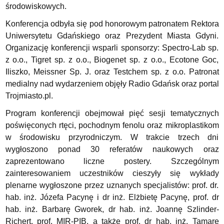
środowiskowych.
Konferencja odbyła się pod honorowym patronatem Rektora
Uniwersytetu Gdańskiego oraz Prezydent Miasta Gdyni.
Organizację konferencji wsparli sponsorzy: Spectro-Lab sp.
z o.o., Tigret sp. z o.o., Biogenet sp. z o.o., Ecotone Goc,
Iliszko, Meissner Sp. J. oraz Testchem sp. z o.o. Patronat
medialny nad wydarzeniem objęły Radio Gdańsk oraz portal
Trojmiasto.pl.
Program konferencji obejmował pięć sesji tematycznych
poświęconych rtęci, pochodnym fenolu oraz mikroplastikom
w środowisku przyrodniczym. W trakcie trzech dni
wygłoszono ponad 30 referatów naukowych oraz
zaprezentowano liczne postery. Szczególnym
zainteresowaniem uczestników cieszyły się wykłady
plenarne wygłoszone przez uznanych specjalistów: prof. dr.
hab. inż. Józefa Pacynę i dr inż. Elżbietę Pacynę, prof. dr
hab. inż. Barbarę Gworek, dr hab. inż. Joannę Szlinder-
Richert, prof. MIR-PIB, a także prof. dr hab. inż. Tamarę