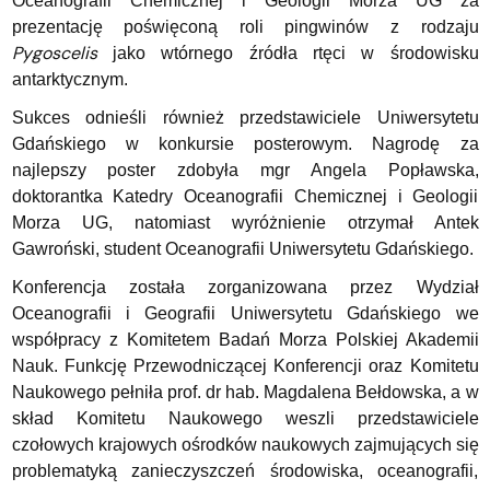
Oceanografii Chemicznej i Geologii Morza UG za
prezentację poświęconą roli pingwinów z rodzaju
Pygoscelis
jako wtórnego źródła rtęci w środowisku
antarktycznym.
Sukces odnieśli również przedstawiciele Uniwersytetu
Gdańskiego w konkursie posterowym. Nagrodę za
najlepszy poster zdobyła mgr Angela Popławska,
doktorantka Katedry Oceanografii Chemicznej i Geologii
Morza UG, natomiast wyróżnienie otrzymał Antek
Gawroński, student Oceanografii Uniwersytetu Gdańskiego.
Konferencja została zorganizowana przez Wydział
Oceanografii i Geografii Uniwersytetu Gdańskiego we
współpracy z Komitetem Badań Morza Polskiej Akademii
Nauk. Funkcję Przewodniczącej Konferencji oraz Komitetu
Naukowego pełniła prof. dr hab. Magdalena Bełdowska, a w
skład Komitetu Naukowego weszli przedstawiciele
czołowych krajowych ośrodków naukowych zajmujących się
problematyką zanieczyszczeń środowiska, oceanografii,