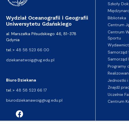
Szkoły Dok
Międzynar
Wydział Oceanografii i Geografii
Biblioteka
Uniwersytetu Gdańskiego
Centrum J
Centrum Wy
al. Marszałka Piłsudskiego 46, 81-378
Sportu
Gdynia
Wydawnic
tel.:
+ 48 58 523 66 00
Samorząd 
Samorząd 
dziekanatwoig@ug.edu.pl
Programy d
Realizowan
Biuro Dziekana
Jednostki i
Znajdź pra
tel.:
+ 48 58 523 66 17
Uczelnie Fa
biurodziekanawoig@ug.edu.pl
Centrum K