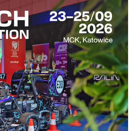
e
NoZ na Staż 2.0 - projekt zakończony