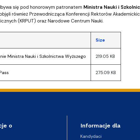
dbywa się pod honorowym patronatem
Ministra Nauki i Szkol
bjęli również Przewodnicząca Konferencji Rektorów Akademickich
nicznych (KRPUT) oraz Narodowe Centrum Nauki.
Size
nie Ministra Nauki i Szkolnictwa Wyższego
219.05 KB
Pass
275.09 KB
cje o
Informacje dla
Kandydaci