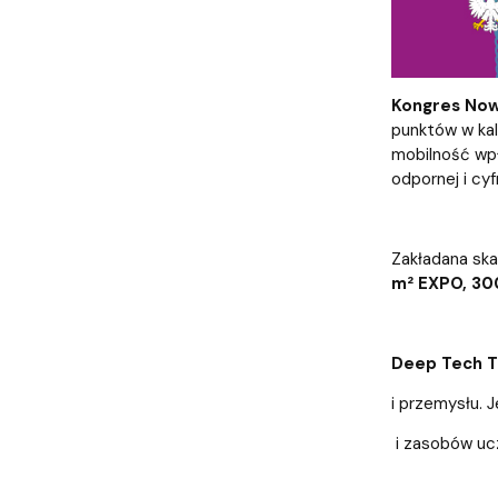
Kongres Now
punktów w kal
mobilność wpł
odpornej i cy
Zakładana ska
m² EXPO, 30
Deep Tech T
i przemysłu. 
i zasobów ucz