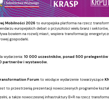
ej Mobilności 2026
to europejska platforma na rzecz transform
endarzu europejskich debat o przyszłości wielu branż i sektorów
ywa bowiem na rozwój miast, wspiera transformację energetyczn
frowej gospodarki.
la wydarzenia:
10 000 uczestników, ponad 500 prelegentów z
0 partnerów i wystawców.
ransformation Forum
to wiodące wydarzenie towarzyszące
K
Jest to przestrzenią prezentacji nowoczesnych programów kszta
elni, a także nowoczesnej infrastruktury B+R na rzecz transforma