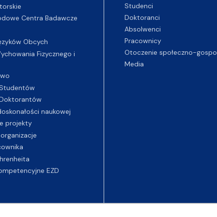
Studenci
torskie
Doktoranci
odowe Centra Badawcze
Absolwenci
Pracownicy
ęzyków Obcych
Otoczenie społeczno-gospo
chowania Fizycznego i
Media
two
Studentów
Doktorantów
oskonałości naukowej
e projekty
 organizacje
cownika
hrenheita
ompetencyjne EZD