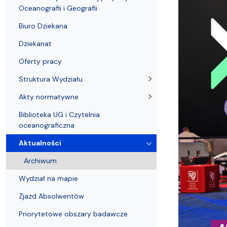
Pierwsze kroki przyjętych na studia
Coastal Areas – POLCA 2.0]
Zjazd Abso
przedmiotó
Oceanografii i Geografii
Biuro Dziekana
Dziekanat
Oferty pracy
Struktura Wydziału
Akty normatywne
Biblioteka UG i Czytelnia
oceanograficzna
Aktualności
Archiwum
Wydział na mapie
Zjazd Absolwentów
Priorytetowe obszary badawcze