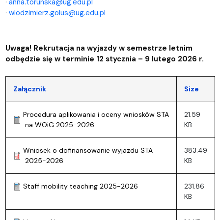
·
anna.torunska@ug.edu.pl
·
wlodzimierz.golus@ug.edu.pl
Uwaga! Rekrutacja na wyjazdy w semestrze letnim
odbędzie się w terminie 12 stycznia – 9 lutego 2026 r.
Załącznik
Size
Procedura aplikowania i oceny wniosków STA
21.59
na WOiG 2025-2026
KB
Wniosek o dofinansowanie wyjazdu STA
383.49
2025-2026
KB
Staff mobility teaching 2025-2026
231.86
KB