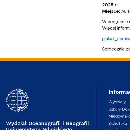
Pierwsze kroki przyjętych na studia
Coastal Areas – POLCA 2.0]
Zjazd Abso
przedmiotó
2025 r.
Miejsce:
Aula
W programie 
Więcej informa
plakat_semin
Serdecznie za
Informa
Wydziały
Szkoły Dok
Międzynar
Wydział Oceanografii i Geografii
Biblioteka
Uniwersytetu Gdańskiego