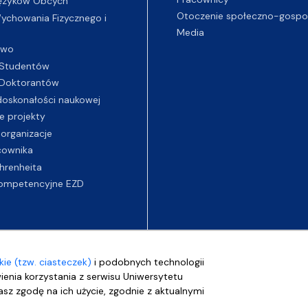
ęzyków Obcych
Otoczenie społeczno-gospo
chowania Fizycznego i
Media
two
Studentów
Doktorantów
oskonałości naukowej
e projekty
 organizacje
cownika
hrenheita
ompetencyjne EZD
ie (tzw. ciasteczek)
i podobnych technologii
wienia korzystania z serwisu Uniwersytetu
sz zgodę na ich użycie, zgodnie z aktualnymi