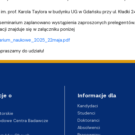
lwentów
w
Studenckie Sprawy Socjaln
 im. prof. Karola Taylora w budynku UG w Gdańsku przy ul. Kładki 2
seminarium zaplanowano wystąpienia zaproszonych prelegentów.
cji znajduje się w załączniku poniżej
arium_naukowe_2025_22maja.pdf
praszamy do udziału!
cje o
Informacje dla
Kandydaci
Studenci
torskie
Doktoranci
odowe Centra Badawcze
Absolwenci
Pracownicy