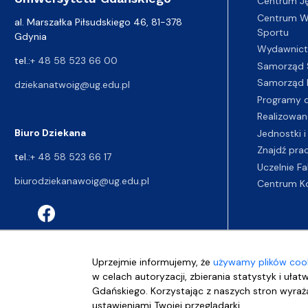
Centrum J
Centrum Wy
al. Marszałka Piłsudskiego 46, 81-378
Sportu
Gdynia
Wydawnic
tel.:
+ 48 58 523 66 00
Samorząd 
Samorząd 
dziekanatwoig@ug.edu.pl
Programy d
Realizowan
Biuro Dziekana
Jednostki i
Znajdź pra
tel.:
+ 48 58 523 66 17
Uczelnie Fa
biurodziekanawoig@ug.edu.pl
Centrum K
Uprzejmie informujemy, że
używamy plików cook
w celach autoryzacji, zbierania statystyk i ułat
Gdańskiego. Korzystając z naszych stron wyraża
ustawieniami Twojej przeglądarki.