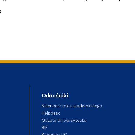
e
NoZ na Staż 2.0 - projekt zakończony
4
Odnośniki
Kalendarz roku akademickiego
Helpdesk
Gazeta Uniwersytecka
BIP
Kampusy UG