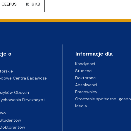
k CEEPUS
18.16 KB
cje o
Informacje dla
Kandydaci
Studenci
torskie
Doktoranci
odowe Centra Badawcze
Absolwenci
Pracownicy
ęzyków Obcych
Otoczenie społeczno-gospo
chowania Fizycznego i
Media
two
Studentów
Doktorantów