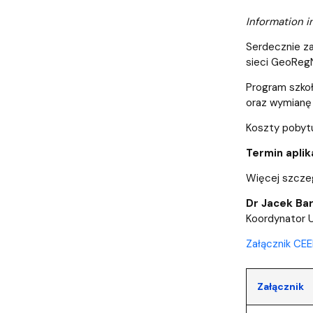
Pierwsze kroki przyjętych na studia
Coastal Areas – POLCA 2.0]
Zjazd Abso
przedmiotó
Information i
Serdecznie z
sieci GeoRegN
Program szkoł
oraz wymianę 
Koszty pobytu
Termin aplika
Więcej szczeg
Dr Jacek Ba
Koordynator 
Załącznik CE
Załącznik