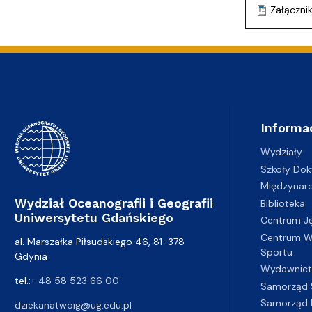
Załączni
Informa
Wydziały
Szkoły Dok
Międzynar
Wydział Oceanografii i Geografii
Biblioteka
Uniwersytetu Gdańskiego
Centrum J
Centrum Wy
al. Marszałka Piłsudskiego 46, 81-378
Sportu
Gdynia
Wydawnic
tel.:
+ 48 58 523 66 00
Samorząd 
Samorząd 
dziekanatwoig@ug.edu.pl