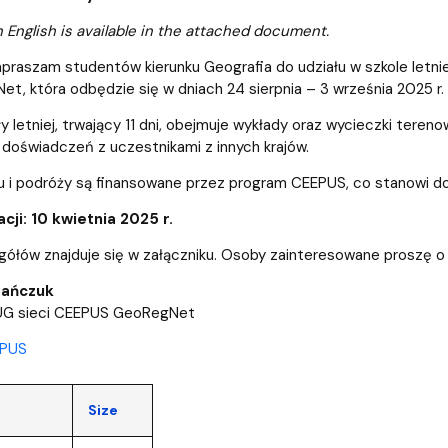
lwentów
w
Studenckie Sprawy Socjaln
n English is available in the attached document.
apraszam studentów kierunku Geografia do udziału w szkole let
et, która odbędzie się w dniach 24 sierpnia – 3 września 2025 r.
y letniej, trwający 11 dni, obejmuje wykłady oraz wycieczki teren
doświadczeń z uczestnikami z innych krajów.
 i podróży są finansowane przez program CEEPUS, co stanowi d
cji: 10 kwietnia 2025 r.
ółów znajduje się w załączniku. Osoby zainteresowane proszę o p
rańczuk
UG sieci CEEPUS GeoRegNet
EPUS
Size