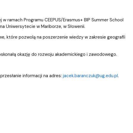
e
NoZ na Staż 2.0 - projekt zakończony
niej w ramach Programu CEEPUS/Erasmus+ BIP Summer School
 na Uniwersytecie w Mariborze, w Słowenii.
owe, które pozwolą na poszerzenie wiedzy w zakresie geografii
oskonałą okazję do rozwoju akademickiego i zawodowego.
rzesłanie informacji na adres:
jacek.baranczuk@ug.edu.pl
.