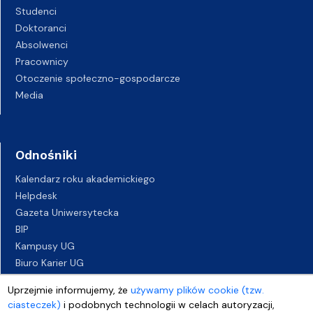
Studenci
Doktoranci
Absolwenci
Pracownicy
Otoczenie społeczno-gospodarcze
Media
Odnośniki
Kalendarz roku akademickiego
Helpdesk
Gazeta Uniwersytecka
BIP
Kampusy UG
Biuro Karier UG
Oferty pracy
Uprzejmie informujemy, że
używamy plików cookie (tzw.
Deklaracja dostępności
ciasteczek)
i podobnych technologii w celach autoryzacji,