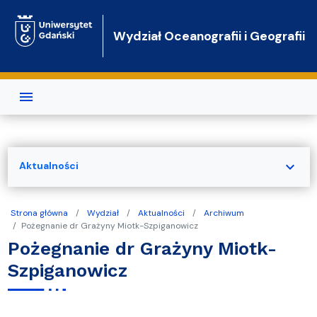
Przejdź do treści
Wydział Oceanografii i Geografii
expand_more
Aktualności
Strona główna
Wydział
Aktualności
Archiwum
Pożegnanie dr Grażyny Miotk-Szpiganowicz
Pożegnanie dr Grażyny Miotk-
Szpiganowicz