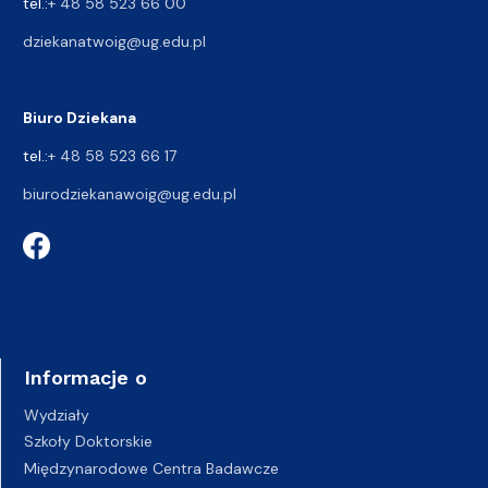
tel.:
+ 48 58 523 66 00
dziekanatwoig@ug.edu.pl
Biuro Dziekana
tel.:
+ 48 58 523 66 17
biurodziekanawoig@ug.edu.pl
Informacje o
Wydziały
Szkoły Doktorskie
Międzynarodowe Centra Badawcze