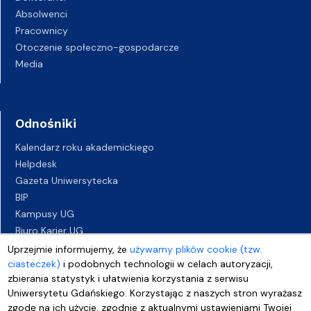
Absolwenci
Pracownicy
Otoczenie społeczno-gospodarcze
Media
Odnośniki
Kalendarz roku akademickiego
Helpdesk
Gazeta Uniwersytecka
BIP
Kampusy UG
Biuro Karier UG
Oferty pracy
Uprzejmie informujemy, że
używamy plików cookie (tzw.
ciasteczek)
Deklaracja dostępności
i podobnych technologii w celach autoryzacji,
zbierania statystyk i ułatwienia korzystania z serwisu
Uniwersytetu Gdańskiego. Korzystając z naszych stron wyrażasz
zgodę na ich użycie, zgodnie z aktualnymi ustawieniami Twojej