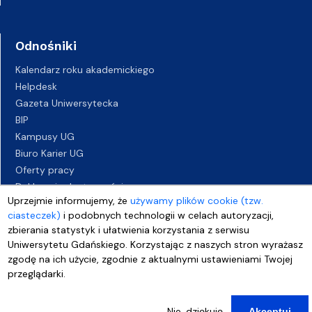
Odnośniki
Kalendarz roku akademickiego
Helpdesk
Gazeta Uniwersytecka
BIP
Kampusy UG
Biuro Karier UG
Oferty pracy
Deklaracja dostępności
Uprzejmie informujemy, że
używamy plików cookie (tzw.
ciasteczek)
i podobnych technologii w celach autoryzacji,
zbierania statystyk i ułatwienia korzystania z serwisu
Uniwersytetu Gdańskiego. Korzystając z naszych stron wyrażasz
zgodę na ich użycie, zgodnie z aktualnymi ustawieniami Twojej
przeglądarki.
Nie, dziękuję
Akceptuj