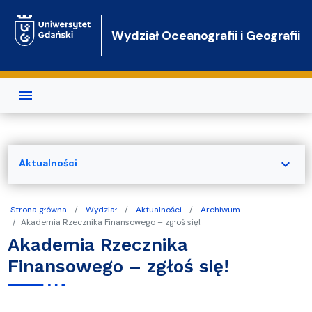
Przejdź do treści
Wydział Oceanografii i Geografii
expand_more
Aktualności
Strona główna
Wydział
Aktualności
Archiwum
Akademia Rzecznika Finansowego – zgłoś się!
Akademia Rzecznika
Finansowego – zgłoś się!