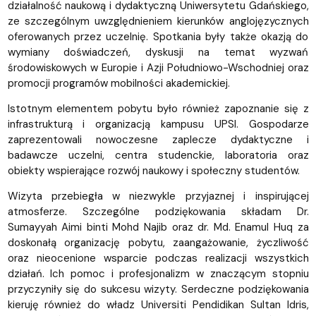
działalność naukową i dydaktyczną Uniwersytetu Gdańskiego,
ze szczególnym uwzględnieniem kierunków anglojęzycznych
oferowanych przez uczelnię. Spotkania były także okazją do
wymiany doświadczeń, dyskusji na temat wyzwań
środowiskowych w Europie i Azji Południowo-Wschodniej oraz
promocji programów mobilności akademickiej.
Istotnym elementem pobytu było również zapoznanie się z
infrastrukturą i organizacją kampusu UPSI. Gospodarze
zaprezentowali nowoczesne zaplecze dydaktyczne i
badawcze uczelni, centra studenckie, laboratoria oraz
obiekty wspierające rozwój naukowy i społeczny studentów.
Wizyta przebiegła w niezwykle przyjaznej i inspirującej
atmosferze. Szczególne podziękowania składam
Dr.
Sumayyah Aimi binti Mohd Najib
oraz
dr. Md. Enamul Huq
za
doskonałą organizację pobytu, zaangażowanie, życzliwość
oraz nieocenione wsparcie podczas realizacji wszystkich
działań.
Ich pomoc i profesjonalizm
w znaczącym stopniu
przyczyniły się do sukcesu wizyty. Serdeczne podziękowania
kieruję również do władz Universiti Pendidikan Sultan Idris,