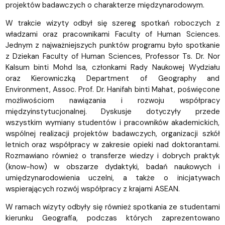
projektów badawczych o charakterze międzynarodowym.
W trakcie wizyty
odbył się szereg spotkań roboczych
z
władzami oraz pracownikami Faculty of Human Sciences.
Jednym z najważniejszych punktów programu było spotkanie
z Dziekan Faculty of Human Sciences,
Professor Ts. Dr. Nor
Kalsum binti Mohd Isa
, członkami Rady Naukowej Wydziału
oraz Kierowniczką Department of Geography and
Environment,
Assoc. Prof. Dr. Hanifah binti Mahat
, poświęcone
możliwościom nawiązania i rozwoju współpracy
międzyinstytucjonalnej. Dyskusje dotyczyły przede
wszystkim wymiany studentów i pracowników akademickich,
wspólnej realizacji projektów badawczych, organizacji szkół
letnich oraz współpracy w zakresie opieki nad doktorantami.
Rozmawiano również o transferze wiedzy i dobrych praktyk
(know-how) w obszarze dydaktyki, badań naukowych i
umiędzynarodowienia uczelni, a także o inicjatywach
wspierających rozwój współpracy z krajami ASEAN.
W ramach wizyty odbyły się również spotkania ze studentami
kierunku Geografia, podczas których zaprezentowano