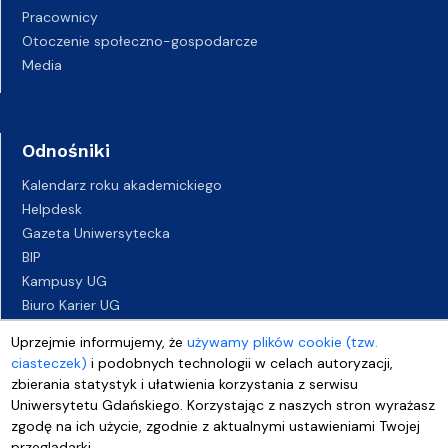
Pracownicy
Otoczenie społeczno-gospodarcze
Media
Odnośniki
Kalendarz roku akademickiego
Helpdesk
Gazeta Uniwersytecka
BIP
Kampusy UG
Biuro Karier UG
Oferty pracy
Uprzejmie informujemy, że
używamy plików cookie (tzw.
Deklaracja dostępności
ciasteczek)
i podobnych technologii w celach autoryzacji,
zbierania statystyk i ułatwienia korzystania z serwisu
Uniwersytetu Gdańskiego. Korzystając z naszych stron wyrażasz
zgodę na ich użycie, zgodnie z aktualnymi ustawieniami Twojej
przeglądarki.