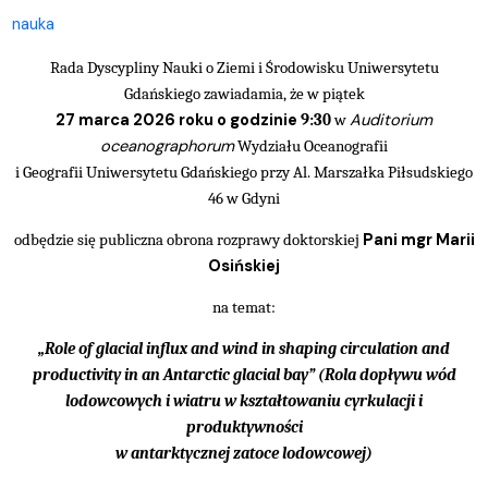
nauka
Rada Dyscypliny Nauki o Ziemi i Środowisku Uniwersytetu
Gdańskiego zawiadamia, że w piątek
27 marca 2026 roku o godzinie
Auditorium
9:30
w
oceanographorum
Wydziału Oceanografii
i Geografii Uniwersytetu Gdańskiego przy Al. Marszałka Piłsudskiego
46 w Gdyni
Pani mgr Marii
odbędzie się publiczna obrona rozprawy doktorskiej
Osińskiej
na temat:
„Role of glacial influx and wind in shaping circulation and
productivity in an Antarctic glacial bay” (Rola dopływu wód
lodowcowych i wiatru w kształtowaniu cyrkulacji i
produktywności
w antarktycznej zatoce lodowcowej)