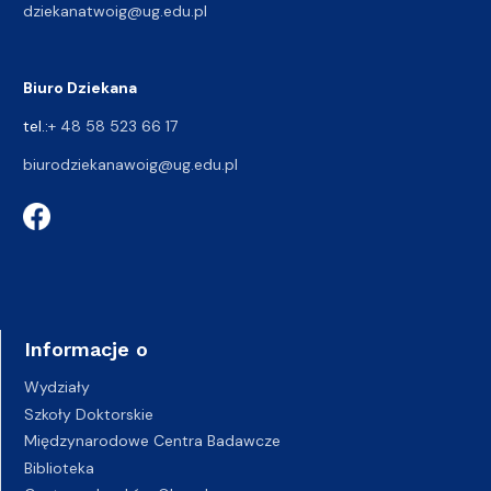
dziekanatwoig@ug.edu.pl
Biuro Dziekana
tel.:
+ 48 58 523 66 17
biurodziekanawoig@ug.edu.pl
Informacje o
Wydziały
Szkoły Doktorskie
Międzynarodowe Centra Badawcze
Biblioteka